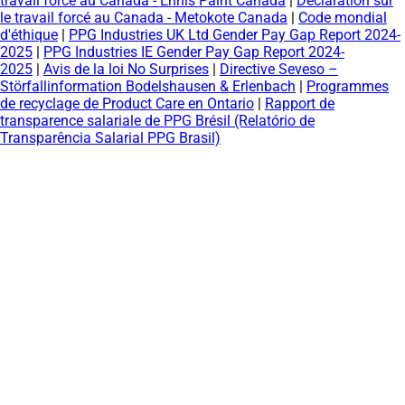
travail forcé au Canada - Ennis Paint Canada
|
Déclaration sur
le travail forcé au Canada - Metokote Canada
|
Code mondial
d'éthique
|
PPG Industries UK Ltd Gender Pay Gap Report 2024-
2025
|
PPG Industries IE Gender Pay Gap Report 2024-
2025
|
Avis de la loi No Surprises
|
Directive Seveso –
Störfallinformation Bodelshausen & Erlenbach
|
Programmes
de recyclage de Product Care en Ontario
|
Rapport de
transparence salariale de PPG Brésil (Relatório de
Transparência Salarial PPG Brasil)