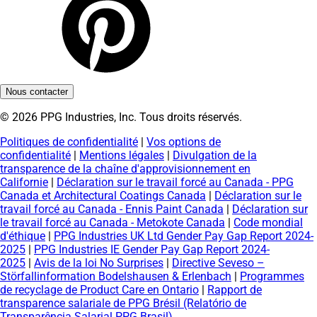
Nous contacter
© 2026 PPG Industries, Inc. Tous droits réservés.
Politiques de confidentialité
|
Vos options de
confidentialité
|
Mentions légales
|
Divulgation de la
transparence de la chaîne d'approvisionnement en
Californie
|
Déclaration sur le travail forcé au Canada - PPG
Canada et Architectural Coatings Canada
|
Déclaration sur le
travail forcé au Canada - Ennis Paint Canada
|
Déclaration sur
le travail forcé au Canada - Metokote Canada
|
Code mondial
d'éthique
|
PPG Industries UK Ltd Gender Pay Gap Report 2024-
2025
|
PPG Industries IE Gender Pay Gap Report 2024-
2025
|
Avis de la loi No Surprises
|
Directive Seveso –
Störfallinformation Bodelshausen & Erlenbach
|
Programmes
de recyclage de Product Care en Ontario
|
Rapport de
transparence salariale de PPG Brésil (Relatório de
Transparência Salarial PPG Brasil)