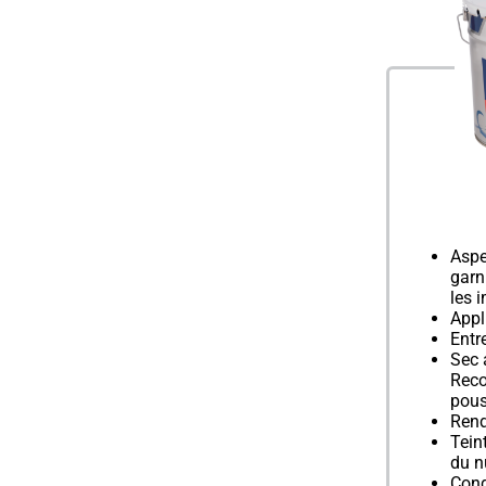
Aspe
garn
les 
Appl
Entre
Sec 
Reco
pous
Rend
Tein
du 
Cond