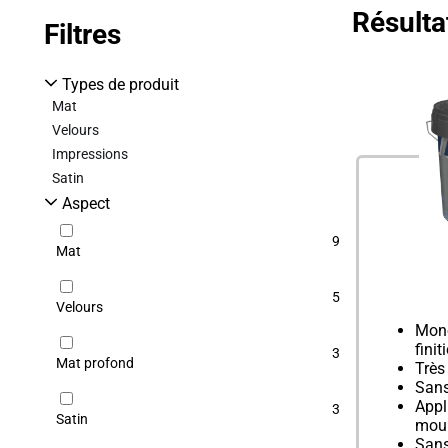
Résulta
Filtres
Aucun filtre s
Types de produit
Mat
Velours
Impressions
Satin
Aspect
9
Mat
5
Velours
Mono
finit
3
Mat profond
Très
Sans
Appl
3
Satin
moui
Sans