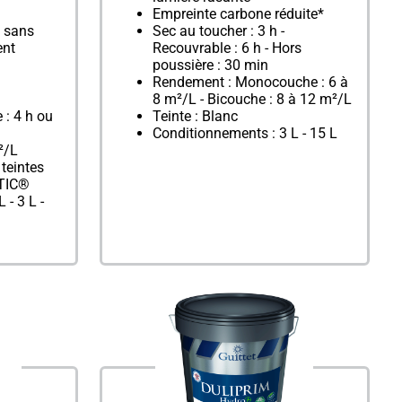
Empreinte carbone réduite*
, sans
Sec au toucher : 3 h -
ent
Recouvrable : 6 h - Hors
poussière : 30 min
Rendement : Monocouche : 6 à
8 m²/L - Bicouche : 8 à 12 m²/L
 : 4 h ou
Teinte : Blanc
Conditionnements : 3 L - 15 L
²/L
 teintes
TIC®
 - 3 L -