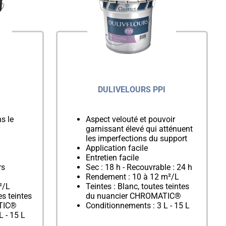
DULIVELOURS PPI
s le
Aspect velouté et pouvoir
garnissant élevé qui atténuent
les imperfections du support
Application facile
Entretien facile
rs
Sec : 18 h - Recouvrable : 24 h
Rendement : 10 à 12 m²/L
²/L
Teintes : Blanc, toutes teintes
es teintes
du nuancier CHROMATIC®
TIC®
Conditionnements : 3 L - 15 L
L - 15 L