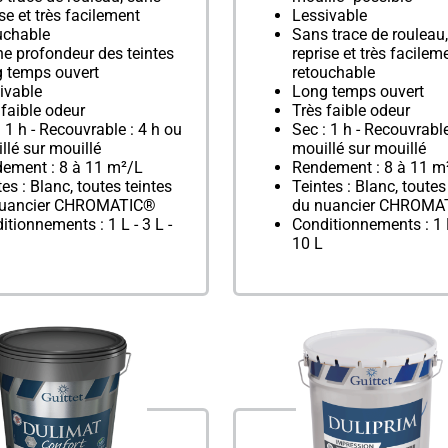
ise et très facilement
Lessivable
uchable
Sans trace de rouleau
e profondeur des teintes
reprise et très facilem
 temps ouvert
retouchable
ivable
Long temps ouvert
 faible odeur
Très faible odeur
: 1 h - Recouvrable : 4 h ou
Sec : 1 h - Recouvrable
llé sur mouillé
mouillé sur mouillé
ement : 8 à 11 m²/L
Rendement : 8 à 11 m
tes : Blanc, toutes teintes
Teintes : Blanc, toutes
nuancier CHROMATIC®
du nuancier CHROMA
itionnements : 1 L - 3 L -
Conditionnements : 1 L
10 L