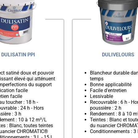
DULISATIN PPI
DULIVELOURS
ct satiné doux et pouvoir
Blancheur durable dan
issant élevé qui atténuent
temps
imperfections du support
Bonne applicabilité
ication facile
Facile d'entretien
tien facile
Lessivable
au toucher : 18 h -
Recouvrable : 6 h - Ho
uvrable : 24 h - Hors
poussière : 2 h
sière : 3 h
Rendement : 8 à 10 m
ement : 10 à 12 m²/L
Teintes : Blanc et tout
tes : Blanc, toutes teintes
du nuancier CHROMA
nuancier CHROMATIC®
Conditionnements : 3 
itionnements : 3 L - 15 L