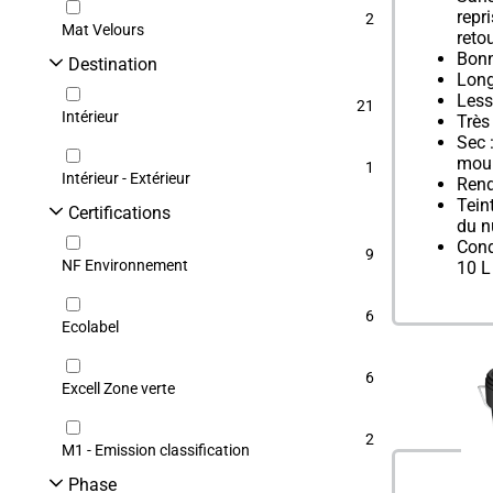
repr
2
Mat Velours
reto
Bonn
Destination
Long
Less
21
Intérieur
Très
Sec 
moui
1
Intérieur - Extérieur
Rend
Tein
Certifications
du 
Cond
9
NF Environnement
10 L
6
Ecolabel
6
Excell Zone verte
2
M1 - Emission classification
Phase