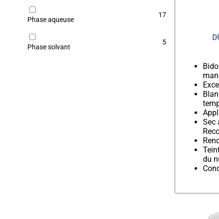
17
Phase aqueuse
D
5
Phase solvant
Bido
mani
Exce
Blan
tem
Appl
Sec 
Reco
Rend
Teint
du 
Cond