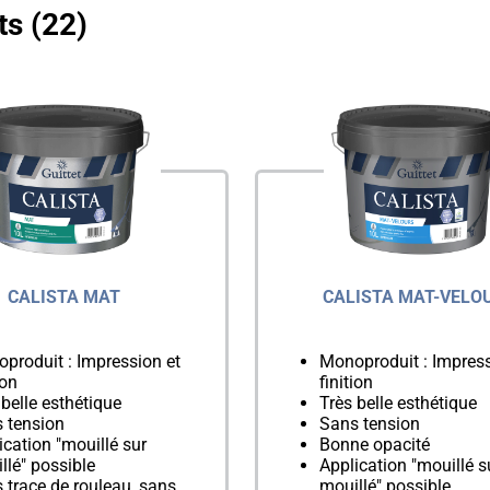
ts (22)
électionné
CALISTA MAT
CALISTA MAT-VELO
produit : Impression et
Monoproduit : Impress
ion
finition
 belle esthétique
Très belle esthétique
 tension
Sans tension
ication "mouillé sur
Bonne opacité
llé" possible
Application "mouillé s
 trace de rouleau, sans
mouillé" possible