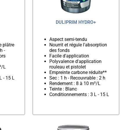
DULIPRIM HYDRO+
Aspect semi-tendu
 plâtre
Nourrit et régule l'absorption
h -
des fonds
ors
Facile d'application
Polyvalence d'application
²/L
rouleau et pistolet
Empreinte carbone réduite**
L - 15 L
Sec : 1 h - Recouvrable : 2 h
Rendement : 8 à 10 m²/L
Teinte : Blanc
Conditionnements : 3 L - 15 L