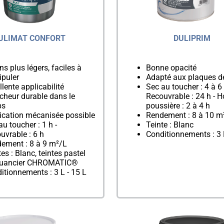
ULIMAT CONFORT
DULIPRIM
ns plus légers, faciles à
Bonne opacité
puler
Adapté aux plaques de
llente applicabilité
Sec au toucher : 4 à 6 
cheur durable dans le
Recouvrable : 24 h - H
ps
poussière : 2 à 4 h
ication mécanisée possible
Rendement : 8 à 10 m
au toucher : 1 h -
Teinte : Blanc
uvrable : 6 h
Conditionnements : 3 
ement : 8 à 9 m²/L
es : Blanc, teintes pastel
nuancier CHROMATIC®
itionnements : 3 L - 15 L